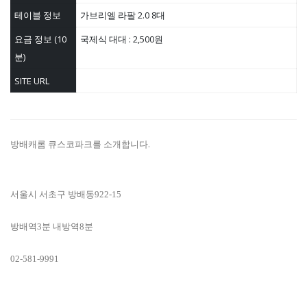
테이블 정보
가브리엘 라팔 2.0 8대
요금 정보 (10
국제식 대대 : 2,500원
분)
SITE URL
방배캐롬 큐스코파크를 소개합니다.
서울시 서초구 방배동922-15
방배역3분 내방역8분
02-581-9991