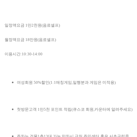
일정액요금 1만2천원(음료셀프)
월정액요금 18만원(음료셀프)
이용시간:10:30-14:00
여성회원 50%할인(1:1매칭게임,일행분과 게임은 미적용)
첫방문고객 1만5천 포인트 적립(큐스코 회원,카운터에 알려주세요)
주차는 건물1층13대 가능,만차시 근처 주민센터 혹은 서초구립중