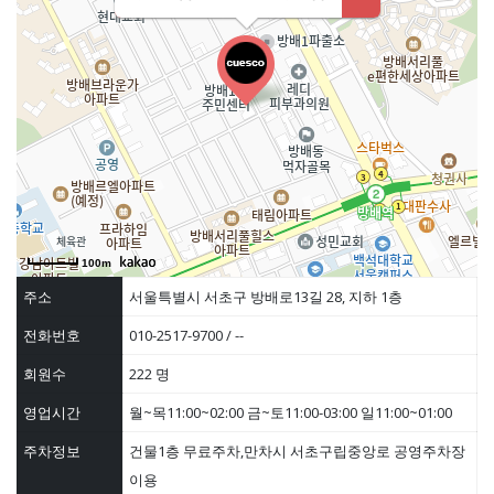
100m
주소
서울특별시 서초구 방배로13길 28, 지하 1층
전화번호
010-2517-9700 / --
회원수
222 명
영업시간
월~목11:00~02:00 금~토11:00-03:00 일11:00~01:00
주차정보
건물1층 무료주차,만차시 서초구립중앙로 공영주차장
이용