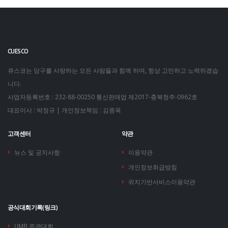
CUESCO
큐스코는 당구를 사랑하는 모든 사람들과 함께 하며, 항상 고민하고 노력하겠습
니다.
사업자등록번호 : 232-88-00250
통신판매업 제2017-충북청주-0962호
대표이사 : 박정규 | 개인정보책임 : 김종욱
고객센터
약관
뉴스 및 공지사항
이용약관
개인정보취급방침
위치기반서비스이용약관
공식대회기록(링크)
UMB 주관대회