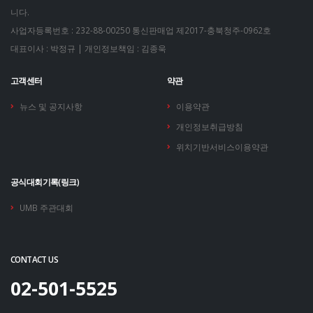
니다.
사업자등록번호 : 232-88-00250
통신판매업 제2017-충북청주-0962호
대표이사 : 박정규 | 개인정보책임 : 김종욱
고객센터
약관
뉴스 및 공지사항
이용약관
개인정보취급방침
위치기반서비스이용약관
공식대회기록(링크)
UMB 주관대회
CONTACT US
02-501-5525