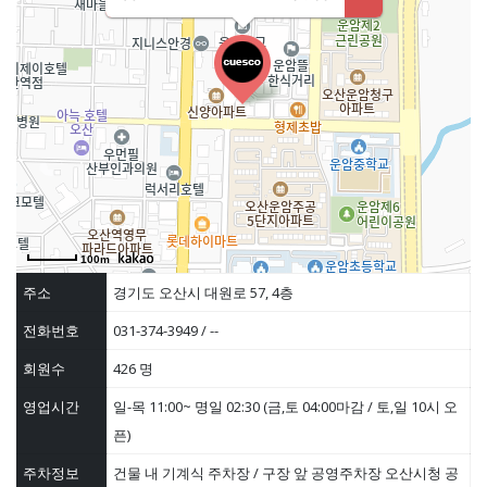
100m
주소
경기도 오산시 대원로 57, 4층
전화번호
031-374-3949 / --
회원수
426 명
영업시간
일-목 11:00~ 명일 02:30 (금,토 04:00마감 / 토,일 10시 오
픈)
주차정보
건물 내 기계식 주차장 / 구장 앞 공영주차장 오산시청 공