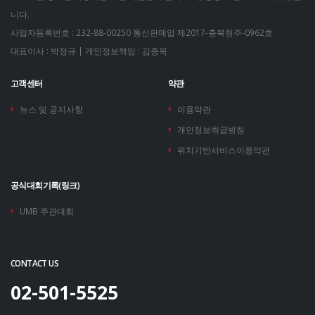
니다.
사업자등록번호 : 232-88-00250
통신판매업 제2017-충북청주-0962호
대표이사 : 박정규 | 개인정보책임 : 김종욱
고객센터
약관
뉴스 및 공지사항
이용약관
개인정보취급방침
위치기반서비스이용약관
공식대회기록(링크)
UMB 주관대회
CONTACT US
02-501-5525