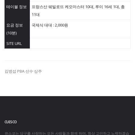
테이블 정보
프랑스산 쉐빌로뜨 케오마스터 10대, 루이 16세 1대, 총
11대
요금 정보
국제식 대대 : 2,000원
(10분)
SITE URL
김병섭 PBA 선수 상주
CUESCO
큐스코는 당구를 사랑하는 모든 사람들과 함께 하며, 항상 고민하고 노력하겠습