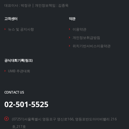
대표이사 : 박정규 | 개인정보책임 : 김종욱
고객센터
약관
뉴스 및 공지사항
이용약관
개인정보취급방침
위치기반서비스이용약관
공식대회기록(링크)
UMB 주관대회
CONTACT US
02-501-5525
(07251)서울특별시 영등포구 영신로166, 영등포반도아이비밸리 216
호,217호