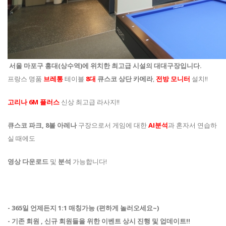
서울 마포구 홍대(상수역)에 위치한 최고급 시설의 대대구장입니다.
프랑스 명품
브레통
테이블
8대
큐스코 상단 카메라
,
전방 모니터
설치!!
고리나 6M 플러스
신상 최고급 라사지!!
큐스코 파크, 8볼 아레나
구장으로서 게임에 대한
AI분석
과 혼자서 연습하
실 때에도
영상 다운로드
및
분석
가능합니다!
- 365일 언제든지 1:1 매칭가능 (편하게 놀러오세요~)
- 기존 회원 , 신규 회원들을 위한 이벤트 상시 진행 및 업데이트!!