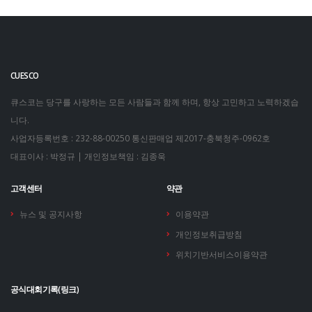
CUESCO
큐스코는 당구를 사랑하는 모든 사람들과 함께 하며, 항상 고민하고 노력하겠습
니다.
사업자등록번호 : 232-88-00250
통신판매업 제2017-충북청주-0962호
대표이사 : 박정규 | 개인정보책임 : 김종욱
고객센터
약관
뉴스 및 공지사항
이용약관
개인정보취급방침
위치기반서비스이용약관
공식대회기록(링크)