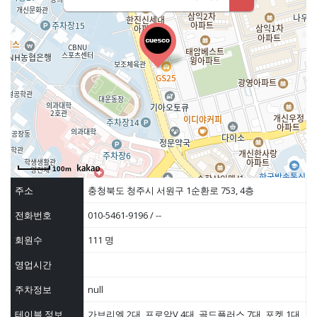
100m
주소
충청북도 청주시 서원구 1순환로 753, 4층
전화번호
010-5461-9196 / --
회원수
111 명
영업시간
주차정보
null
테이블 정보
가브리엘 2대, 프로암V 4대, 골드플러스 7대, 포켓 1대