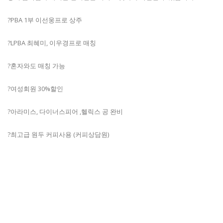
?PBA 1부 이선웅프로 상주
?LPBA 최혜미, 이우경프로 매칭
?혼자와도 매칭 가능
?여성회원 30%할인
?아라미스, 다이너스피어 ,헬릭스 공 완비
?최고급 원두 커피사용 (커피상담원)