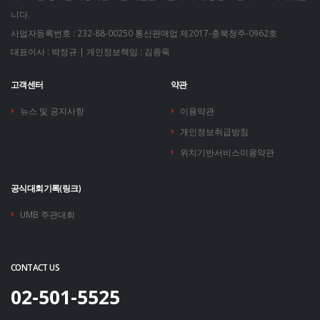
니다.
사업자등록번호 : 232-88-00250
통신판매업 제2017-충북청주-0962호
대표이사 : 박정규 | 개인정보책임 : 김종욱
고객센터
약관
뉴스 및 공지사항
이용약관
개인정보취급방침
위치기반서비스이용약관
공식대회기록(링크)
UMB 주관대회
CONTACT US
02-501-5525