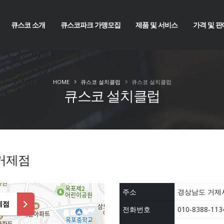
큐스코 소개
큐스코파크 가맹모집
제품 및 서비스
가격 및 판
HOME
큐스코 설치클럽
큐스코 설치클럽
큐스코 설치클럽
 거제점
주소
경상남도 거제시
제점
전화번호
010-8388-1134