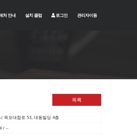
매처 안내
설치 클럽
로그인
관리자이동
목록
 옥포대첩로 53, 대동빌딩 4층
 / --