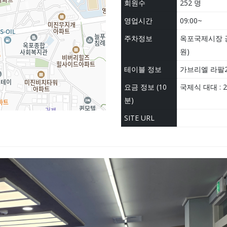
회원수
252 명
영업시간
09:00~
주차정보
옥포국제시장 공
원)
테이블 정보
가브리엘 라팔2.
요금 정보 (10
국제식 대대 : 2
분)
SITE URL