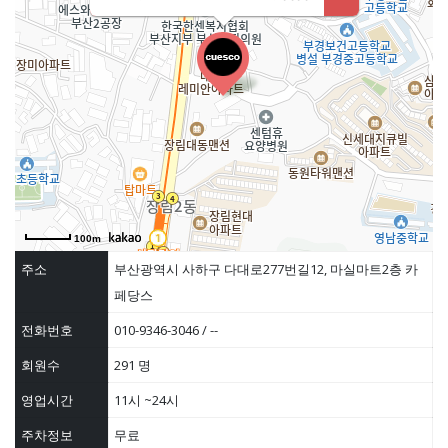
100m
주소
부산광역시 사하구 다대로277번길12, 마실마트2층 카
페당스
전화번호
010-9346-3046 / --
회원수
291 명
영업시간
11시 ~24시
주차정보
무료