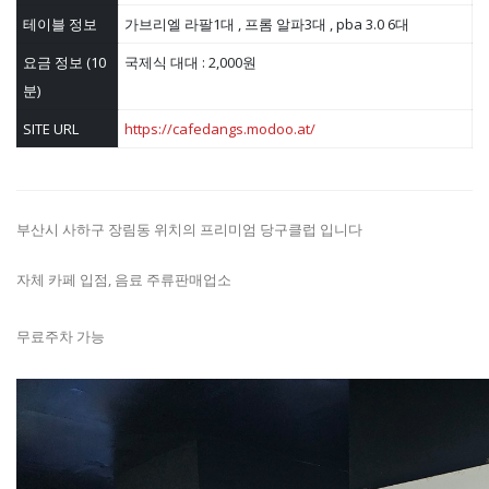
테이블 정보
가브리엘 라팔1대 , 프롬 알파3대 , pba 3.0 6대
요금 정보 (10
국제식 대대 : 2,000원
분)
SITE URL
https://cafedangs.modoo.at/
부산시 사하구 장림동 위치의 프리미엄 당구클럽 입니다
자체 카페 입점, 음료 주류판매업소
무료주차 가능