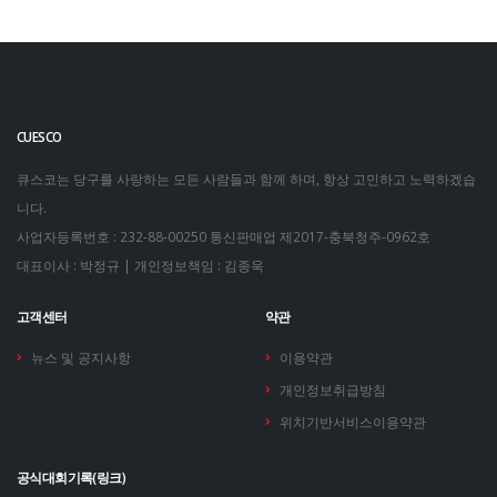
CUESCO
큐스코는 당구를 사랑하는 모든 사람들과 함께 하며, 항상 고민하고 노력하겠습
니다.
사업자등록번호 : 232-88-00250
통신판매업 제2017-충북청주-0962호
대표이사 : 박정규 | 개인정보책임 : 김종욱
고객센터
약관
뉴스 및 공지사항
이용약관
개인정보취급방침
위치기반서비스이용약관
공식대회기록(링크)