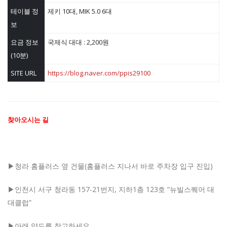
테이블 정
제키 10대, MIK 5.0 6대
보
요금 정보
국제식 대대 : 2,200원
(10분)
SITE URL
https://blog.naver.com/ppis29100
찾아오시는 길
▶청라 홈플러스 옆 건물
(
홈플러스 지나서 바로 주차장 입구 진입
)
▶인천시 서구 청라동
157-21
번지
,
지하
1
층
123
호
“뉴
빌스퀘어 대
대클럽”
▶아래 약도를 참고하세요