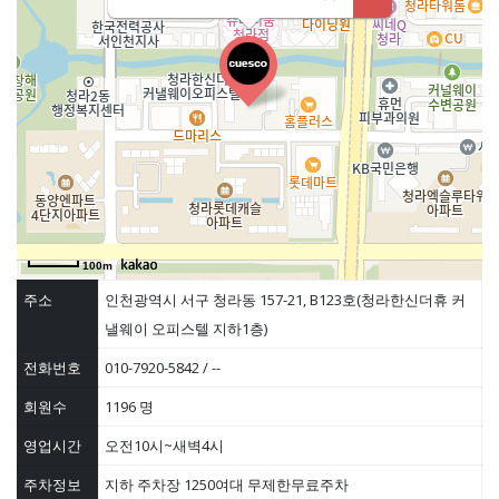
100m
주소
인천광역시 서구 청라동 157-21, B123호(청라한신더휴 커
낼웨이 오피스텔 지하1층)
전화번호
010-7920-5842 / --
회원수
1196 명
영업시간
오전10시~새벽4시
주차정보
지하 주차장 1250여대 무제한무료주차