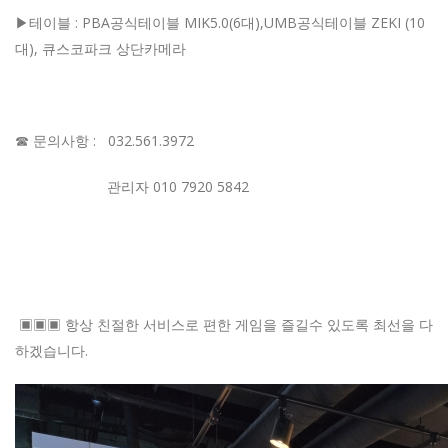
▶테이블
: PBA공식테이블 MIK5.0(6대),UMB공식테이블 ZEKI (10
대)
,
큐스코파크 상단카메라
☎ 문의사항
:
032.561.3972
관리자 010 7920 5842
▣▣▣ 항상 친절한 서비스로 편한 게임을 즐길수 있도록 최선을 다
하겠습니다
.