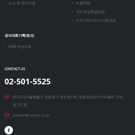
뉴스 및 공지사항
이용약관
개인정보취급방침
위치기반서비스이용약관
공식대회기록(링크)
UMB 주관대회
CONTACT US
02-501-5525
(07251)서울특별시 영등포구 영신로166, 영등포반도아이비밸리 216
호,217호
master@cuesco.co.kr