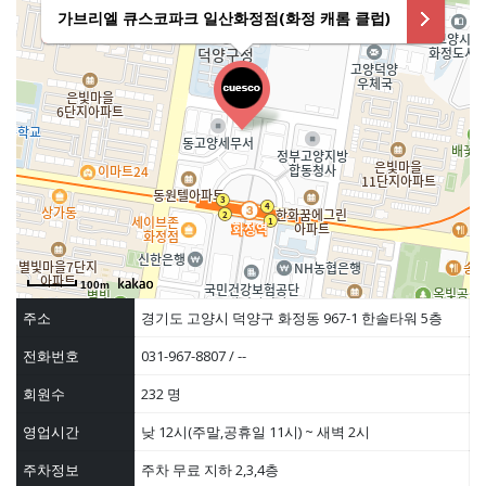
가브리엘 큐스코파크 일산화정점(화정 캐롬 클럽)
100m
주소
경기도 고양시 덕양구 화정동 967-1 한솔타워 5층
전화번호
031-967-8807 / --
회원수
232 명
영업시간
낮 12시(주말,공휴일 11시) ~ 새벽 2시
주차정보
주차 무료 지하 2,3,4층