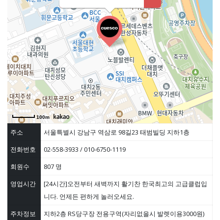
100m
주소
서울특별시 강남구 역삼로 98길23 태범빌딩 지하1층
전화번호
02-558-3933 / 010-6750-1119
회원수
807 명
영업시간
[24시간]오전부터 새벽까지 활기찬 한국최고의 고급클럽입
니다. 언제든 편하게 놀러오세요.
주차정보
지하2층 RS당구장 전용구역(자리없을시 발렛이용3000원)