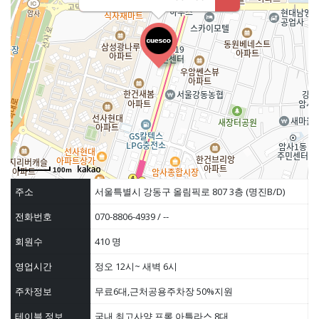
100m
주소
서울특별시 강동구 올림픽로 807 3층 (명진B/D)
전화번호
070-8806-4939 / --
회원수
410 명
영업시간
정오 12시~ 새벽 6시
주차정보
무료6대,근처공용주차장 50%지원
테이블 정보
국내 최고사양 프롬 아틀라스 8대