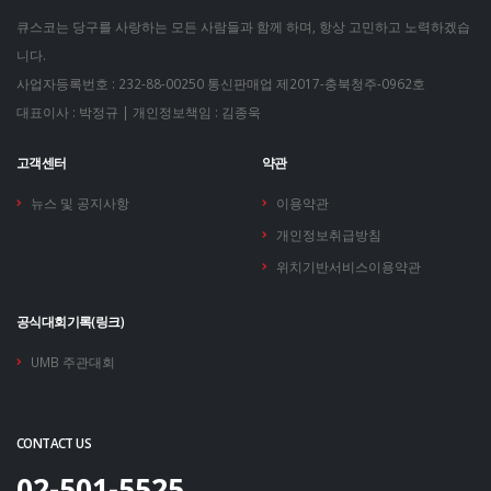
큐스코는 당구를 사랑하는 모든 사람들과 함께 하며, 항상 고민하고 노력하겠습
니다.
사업자등록번호 : 232-88-00250
통신판매업 제2017-충북청주-0962호
대표이사 : 박정규 | 개인정보책임 : 김종욱
고객센터
약관
뉴스 및 공지사항
이용약관
개인정보취급방침
위치기반서비스이용약관
공식대회기록(링크)
UMB 주관대회
CONTACT US
02-501-5525