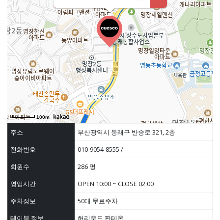
100m
주소
부산광역시 동래구 반송로 321, 2층
전화번호
010-9054-8555 / --
회원수
286 명
영업시간
OPEN 10:00 ~ CLOSE 02:00
주차정보
50대 무료주차
테이블 정보
허리우드 판테온