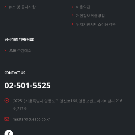
뉴스 및 공지사항
이용약관
개인정보취급방침
위치기반서비스이용약관
공식대회기록(링크)
UMB 주관대회
CONTACT US
02-501-5525
(07251)서울특별시 영등포구 영신로166, 영등포반도아이비밸리 216
호,217호
master@cuesco.co.kr