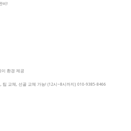
완비!
레이 환경 제공
교체, 선골 교체 가능! (12시~8시까지) 010-9385-8466