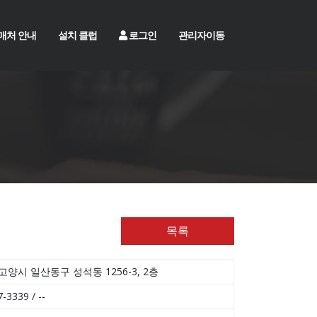
매처 안내
설치 클럽
로그인
관리자이동
목록
고양시 일산동구 성석동 1256-3, 2층
-3339 / --