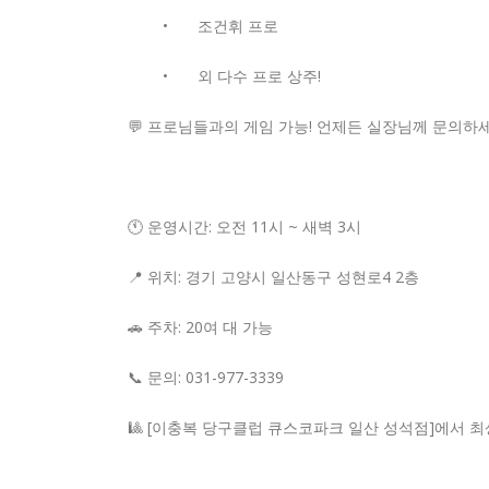
•
조건휘 프로
•
외 다수 프로 상주!
💬 프로님들과의 게임 가능! 언제든 실장님께 문의하세
🕚 운영시간: 오전 11시 ~ 새벽 3시
📍 위치: 경기 고양시 일산동구 성현로4 2층
🚗 주차: 20여 대 가능
📞 문의: 031-977-3339
🎱 [이충복 당구클럽 큐스코파크 일산 성석점]에서 최