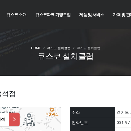
큐스코 소개
큐스코파크 가맹모집
제품 및 서비스
가격 및 판
HOME
큐스코 설치클럽
큐스코 설치클럽
큐스코 설치클럽
성석점
주소
경기도 
석점
전화번호
031-977