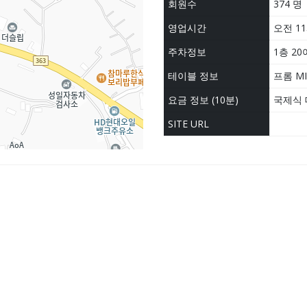
회원수
374 명
영업시간
오전 11
주차정보
1층 20
테이블 정보
프롬 MIK
요금 정보 (10분)
국제식 대
SITE URL