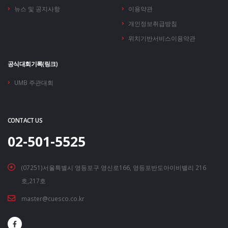
뉴스 및 공지사항
이용약관
개인정보취급방침
위치기반서비스이용약관
공식대회기록(링크)
UMB 주관대회
CONTACT US
02-501-5525
(07251)서울특별시 영등포구 영신로166, 영등포반도아이비밸리 216
호,217호
master@cuesco.co.kr