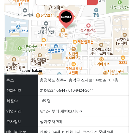
100m
주소
충청북도 청주시 흥덕구 진재로109번길 8 , 3층
전화번호
010-9524-5644 / 010-9424-5644
회원수
169 명
영업시간
낮12시부터 새벽03시까지
주차정보
상가주차 7대
테이블 정보
라팔 2.0 4대, 비바체 1대, 코스모스 중대 5대