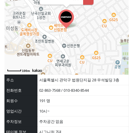
100m
주소
서울특별시 관악구 법원단지길 28 우석빌딩 3층
전화번호
02-863-7568 / 010-8340-8544
회원수
191 명
영업시간
10시~
주차정보
주차공간 없음
테이블 정보
시그니처 7대