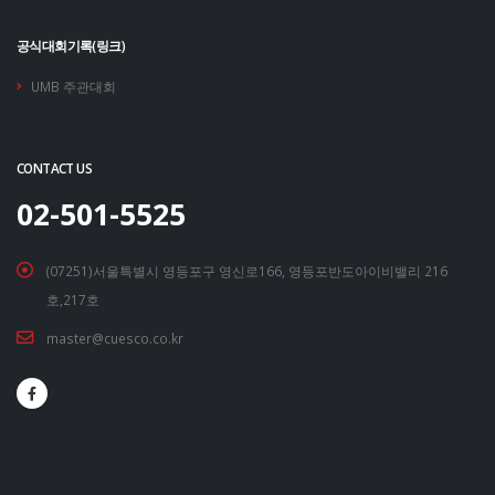
공식대회기록(링크)
UMB 주관대회
CONTACT US
02-501-5525
(07251)서울특별시 영등포구 영신로166, 영등포반도아이비밸리 216
호,217호
master@cuesco.co.kr