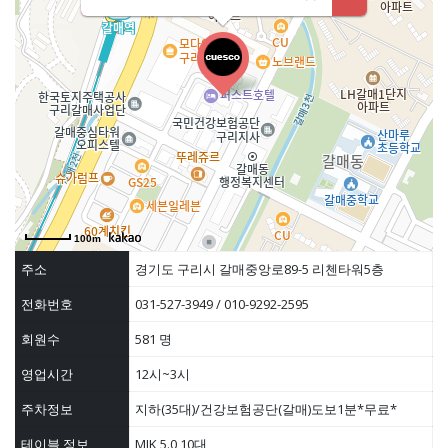
100m
주소
경기도 구리시 갈매중앙로89-5 리첸타워5층
전화번호
031-527-3949 / 010-9292-2595
회원수
581 명
영업시간
12시~3시
주차정보
지하(35대)/건강보험공단(갈매)도보1분*무료*
테이블 정보
MIK 5.0 10대