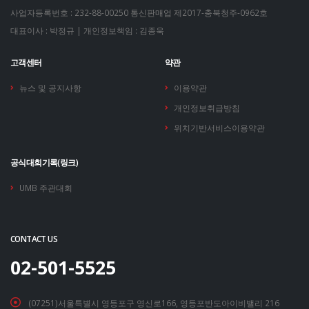
사업자등록번호 : 232-88-00250
통신판매업 제2017-충북청주-0962호
대표이사 : 박정규 | 개인정보책임 : 김종욱
고객센터
약관
뉴스 및 공지사항
이용약관
개인정보취급방침
위치기반서비스이용약관
공식대회기록(링크)
UMB 주관대회
CONTACT US
02-501-5525
(07251)서울특별시 영등포구 영신로166, 영등포반도아이비밸리 216