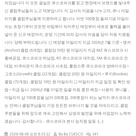
되었습니다 이 모든 결실은 큐스코파크를 믿고 현장에서 브랜드를 빛내주
신 클럽주님들의 노고 덕분입니다. 이 감사의 마음을 나누고자, 큐니 마일
리지를 클럽주님들께 지원하려고 합니다. 이번 100호점 돌파기념 마일리
지는 초창기부터 든든한 버팀목이 되어주신 매장부터 새로운 활력을 불어
넣어 준 신규 매장까지, 운영 기간에 따라 감사의 마음을 담아 차등 지원됩
니다. 양해 부탁드립니다. ▢ 매장별 마일리지 지급 2026년 7월 기준 • 앵커
(Anchor) 클럽 (6개점) : 클럽당 50만 원 마일리지 지급 NIZ 큐스코파크 시
흥배곧점, 큐스코파크 하남점, RS 큐스코파크 대치점, SM 큐스코파크 건
대점, 비쿠라운지 큐스코파크 서초점, 롤링스톤 큐스코파크 방배이수점 •
그로스(Growth) 클럽 (22개점) : 클럽당 20만 원 마일리지 • 루키(Rookie)
클럽 (72개점) : 클럽당 10만 원 마일리지 ▢ 마일리지 지급 일정 및 확인 방
법 • 지급 일시: 2026년 8월 31일전 일괄 자동 충전 예정 • 사용처: 큐니몰 ,
마일리지 샵 100호점을 넘어 200호점, 300호점이 되는 날까지 큐스코파크
는 언제나 클럽주님들의 가장 든든한 파트너가 될 것을 약속드리고, 클럽
주분들을 위해 앞으로 계속 고민해서 상생과 발전을 위해 아낌없이 노력하
겠습니다. 감사합니다. - 큐스코파크 본사 임직원 일동 -[...]
2026-08-06 오전 8:33:22
By
By CUESCO
341