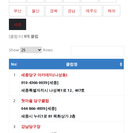
부산
울산
경북
경남
제주도
해외
세종
[클럽수]
9개 클럽
Show
Rows
No.
클럽명
1
세종당구 아카데미(나성동)
010-4366-0039 [세종]
세종특별자치시 나성북1로 12 , 407호
2
첫마을 당구클럽
044-866-4939 [세종]
세종시 누리1로 81 목화상가 2층
3
강남당구장