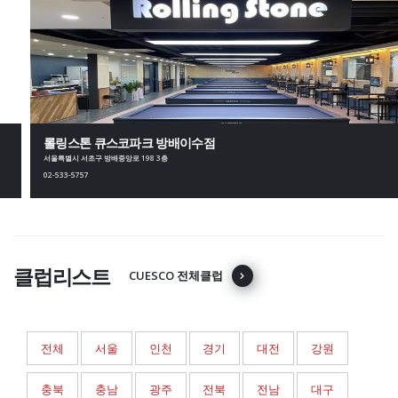
롤링스톤 큐스코파크 방배이수점
서울특별시 서초구 방배중앙로 198 3층
02-533-5757
클럽리스트
CUESCO 전체클럽
전체
서울
인천
경기
대전
강원
충북
충남
광주
전북
전남
대구