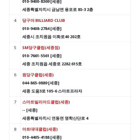
010-9400-8369 [세종]
세종특별자치시 금남면 용포로 85-3 2층
4
당구야 BILLIARD CLUB
010-9408-2784 [세종]
세종시 조치원읍 이화로40 202호
5
SM당구클럽(세종점)
010-7661-5561 [세종]
세종 조치원읍 세종로 2282 615호
6
원당구클럽(세종)
044-865-0889 [세종]
세종 도움3로 105-6 스마트프라자
7
스마트빌리아드클럽(세종)
-- [세종]
세종특별자치시 연동면 명학산단로 4
8
아트대대클럽(세종)
010-4405-4188 [세종]