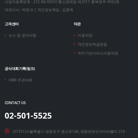
사업자등록번호 : 232-88-00250
통신판매업 제2017-충북청주-0962호
대표이사 : 박정규 | 개인정보책임 : 김종욱
고객센터
약관
뉴스 및 공지사항
이용약관
개인정보취급방침
위치기반서비스이용약관
공식대회기록(링크)
UMB 주관대회
CONTACT US
02-501-5525
(07251)서울특별시 영등포구 영신로166, 영등포반도아이비밸리 216