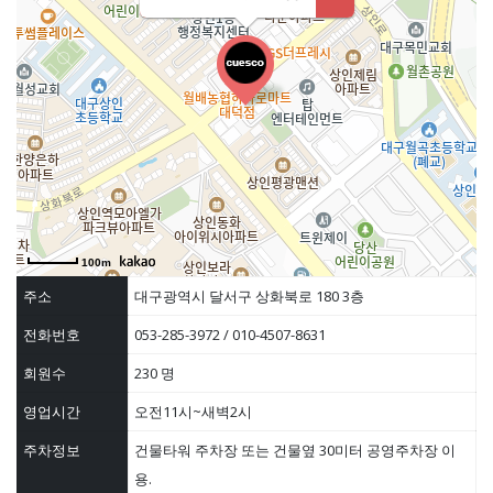
100m
주소
대구광역시 달서구 상화북로 180 3층
전화번호
053-285-3972 / 010-4507-8631
회원수
230 명
영업시간
오전11시~새벽2시
주차정보
건물타워 주차장 또는 건물옆 30미터 공영주차장 이
용.