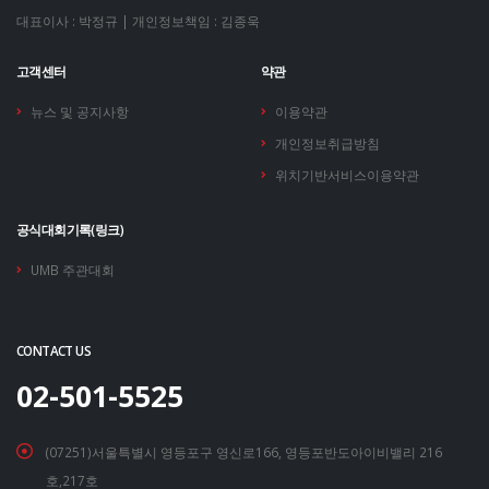
대표이사 : 박정규 | 개인정보책임 : 김종욱
고객센터
약관
뉴스 및 공지사항
이용약관
개인정보취급방침
위치기반서비스이용약관
공식대회기록(링크)
UMB 주관대회
CONTACT US
02-501-5525
(07251)서울특별시 영등포구 영신로166, 영등포반도아이비밸리 216
호,217호