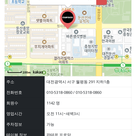
100m
주소
대전광역시 서구 월평동 291 지하1층
전화번호
010-5318-0860 / 010-5318-0860
회원수
1142 명
영업시간
오전 11시~새벽3시
주차정보
가능
테이블 정보
판테온,프로암